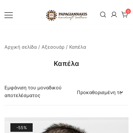
Skip
to
0
content
Ελληνική βιοτεχνία δερμάτινων και
Δερμάτινα Παπαγιαννάκης
γούνας. Πώληση χονδρική-λιανική.
Επιδιορθώσεις-Μεταποιήσεις-Service
Αρχική σελίδα
/
Αξεσουάρ
/ Καπέλα
Καπέλα
Εμφάνιση του μοναδικού
αποτελέσματος
-55%