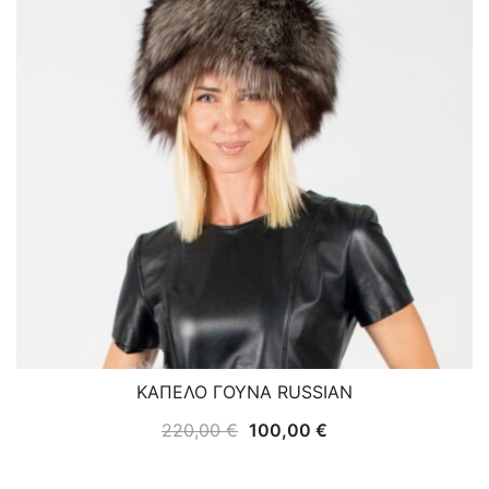
ΚΑΠΕΛΟ ΓΟΥΝΑ RUSSIAN
Original
Η
220,00
€
100,00
€
price
τρέχουσα
was:
τιμή