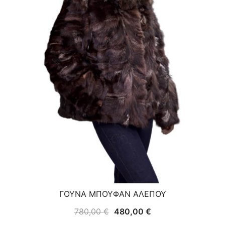
ΓΟΥΝΑ ΜΠΟΥΦΑΝ ΑΛΕΠΟΥ
Original
Η
780,00
€
480,00
€
price
τρέχουσα