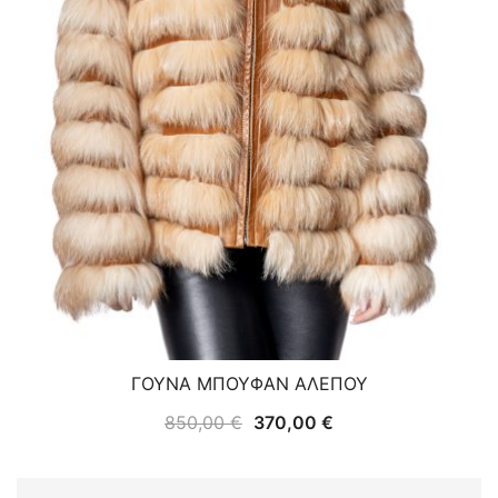
ΓΟΥΝΑ ΜΠΟΥΦΑΝ ΑΛΕΠΟΥ
Original
Η
850,00
€
370,00
€
price
τρέχουσα
was:
τιμή