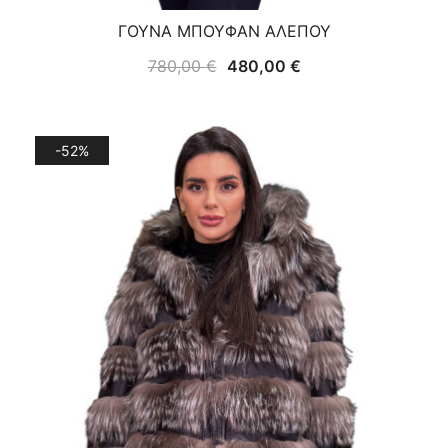
ΓΟΥΝΑ ΜΠΟΥΦΑΝ ΑΛΕΠΟΥ
Original
Η
780,00
€
480,00
€
price
τρέχουσα
was:
τιμή
780,00 €.
είναι:
-52%
480,00 €.