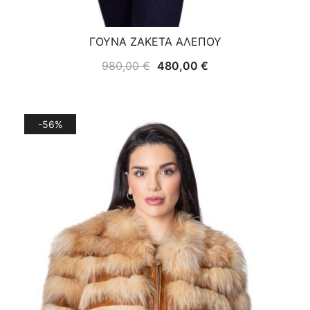
ΓΟΥΝΑ ΖΑΚΕΤΑ ΑΛΕΠΟΥ
Original
Η
980,00
€
480,00
€
price
τρέχουσα
was:
τιμή
980,00 €.
είναι:
-56%
480,00 €.