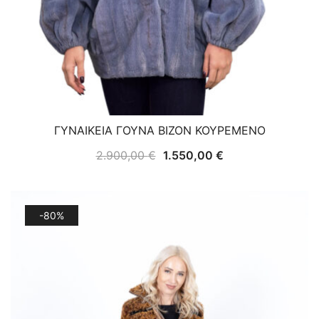
ΓΥΝΑΙΚΕΙΑ ΓΟΥΝΑ ΒΙΖΟΝ ΚΟΥΡΕΜΕΝΟ
Original
Η
2.900,00
€
1.550,00
€
price
τρέχουσα
was:
τιμή
2.900,00 €.
είναι:
-80%
1.550,00 €.