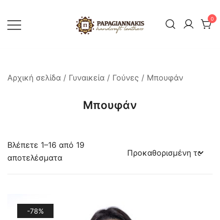
Skip
to
0
content
Ελληνική βιοτεχνία δερμάτινων και
Δερμάτινα Παπαγιαννάκης
γούνας. Πώληση χονδρική-λιανική.
Επιδιορθώσεις-Μεταποιήσεις-Service
Αρχική σελίδα
/
Γυναικεία
/
Γούνες
/ Μπουφάν
Μπουφάν
Βλέπετε 1–16 από 19
αποτελέσματα
-78%