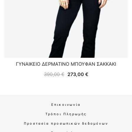
ΓΥΝΑΙΚΕΙΟ ΔΕΡΜΑΤΙΝΟ ΜΠΟΥΦΑΝ ΣΑΚΚΑΚΙ
Original
Η
390,00
€
273,00
€
price
τρέχουσα
was:
τιμή
390,00 €.
είναι:
273,00 €.
Επικοινωνία
Τρόποι Πληρωμής
Προστασία προσωπικών δεδομένων