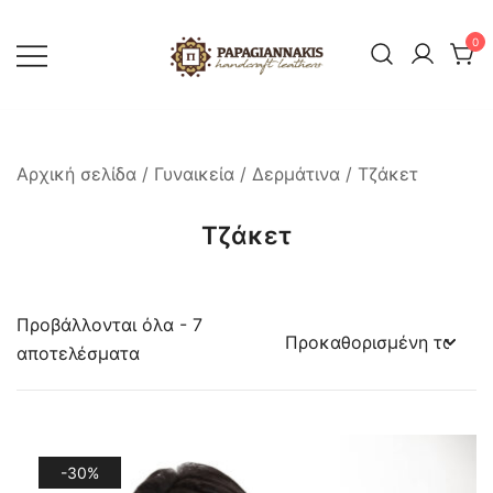
Skip
to
0
content
Ελληνική βιοτεχνία δερμάτινων και
Δερμάτινα Παπαγιαννάκης
γούνας. Πώληση χονδρική-λιανική.
Επιδιορθώσεις-Μεταποιήσεις-Service
Αρχική σελίδα
/
Γυναικεία
/
Δερμάτινα
/ Τζάκετ
Τζάκετ
Προβάλλονται όλα - 7
αποτελέσματα
-30%