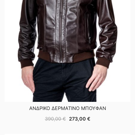
ΑΝΔΡΙΚΟ ΔΕΡΜΑΤΙΝΟ ΜΠΟΥΦΑΝ
Original
Η
390,00
€
273,00
€
price
τρέχουσα
was:
τιμή