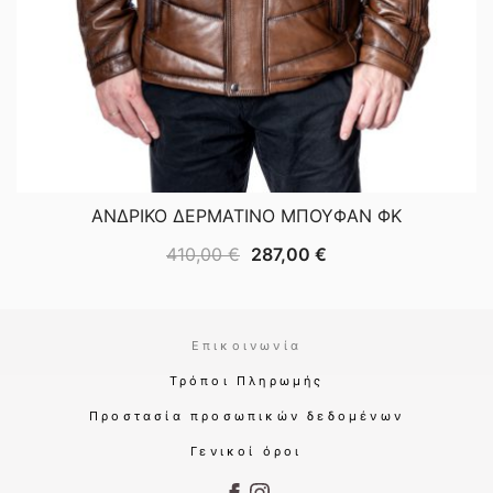
ΑΝΔΡΙΚΟ ΔΕΡΜΑΤΙΝΟ ΜΠΟΥΦΑΝ ΦΚ
Original
Η
410,00
€
287,00
€
price
τρέχουσα
was:
τιμή
410,00 €.
είναι:
Επικοινωνία
287,00 €.
Τρόποι Πληρωμής
Προστασία προσωπικών δεδομένων
Γενικοί όροι