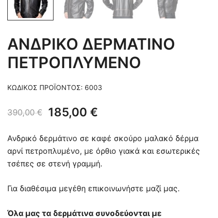
ΑΝΔΡΙΚΟ ΔΕΡΜΑΤΙΝΟ
ΠΕΤΡΟΠΛΥΜΕΝΟ
ΚΩΔΙΚΌΣ ΠΡΟΪΌΝΤΟΣ:
6003
Original
Η
185,00
€
390,00
€
price
τρέχουσα
Ανδρικό δερμάτινο σε καφέ σκούρο μαλακό δέρμα
was:
τιμή
αρνί πετροπλυμένο, με όρθιο γιακά και εσωτερικές
τσέπες σε στενή γραμμή.
390,00 €.
είναι:
185,00 €.
Για διαθέσιμα μεγέθη επικοινωνήστε μαζί μας.
Όλα μας τα δερμάτινα συνοδεύονται με