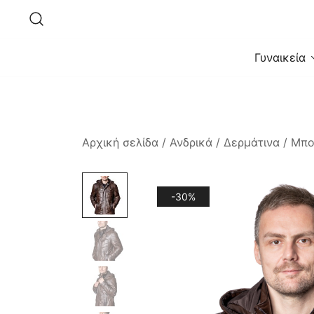
Skip
to
content
Γυναικεία
Αρχική σελίδα
/
Ανδρικά
/
Δερμάτινα
/
Μπο
-30%