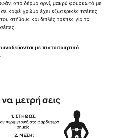
υφάν, από δέρμα αρνί, μακρύ φουσκωτό με
τιμή
σε καφέ χρώμα έχει εξωτερικές τσέπες
ου στήθους και διπλές τσέπες για τα
.
είναι:
τσέπες.
287,00 €.
 συνοδεύονται με πιστοποιητικό
.