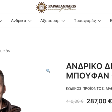
Ελληνική βιοτεχνία δερμάτινων κ
Δερμάτινα Παπαγιαννάκης
Ανδρικά
Αξεσουάρ
Προσφορές
Μετα
υφάν
ΑΝΔΡΙΚΟ Δ
ΜΠΟΥΦΑΝ 
ΚΩΔΙΚΌΣ ΠΡΟΪΌΝΤΟΣ:
ΜΑ
Original
287,00
€
410,00
€
price