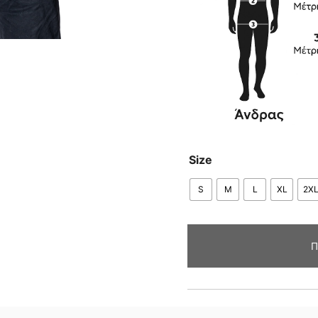
Size
S
M
L
XL
2X
Π