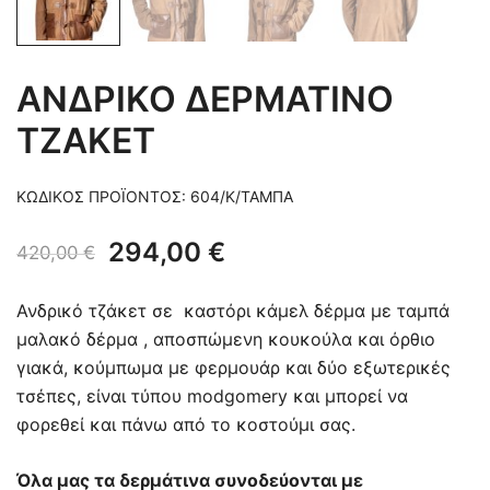
ΑΝΔΡΙΚΟ ΔΕΡΜΑΤΙΝΟ
ΤΖΑΚΕΤ
ΚΩΔΙΚΌΣ ΠΡΟΪΌΝΤΟΣ:
604/Κ/ΤΑΜΠΑ
Original
Η
294,00
€
420,00
€
price
τρέχουσα
Ανδρικό τζάκετ σε καστόρι κάμελ δέρμα με ταμπά
was:
τιμή
μαλακό δέρμα , αποσπώμενη κουκούλα και όρθιο
γιακά, κούμπωμα με φερμουάρ και δύο εξωτερικές
420,00 €.
είναι:
τσέπες, είναι τύπου modgomery και μπορεί να
294,00 €.
φορεθεί και πάνω από το κοστούμι σας.
Όλα μας τα δερμάτινα συνοδεύονται με