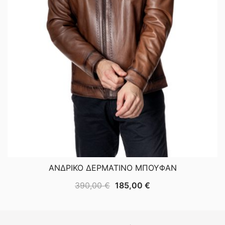
ΑΝΔΡΙΚΟ ΔΕΡΜΑΤΙΝΟ ΜΠΟΥΦΑΝ
Original
Η
390,00
€
185,00
€
price
τρέχουσα
was:
τιμή
390,00 €.
είναι: