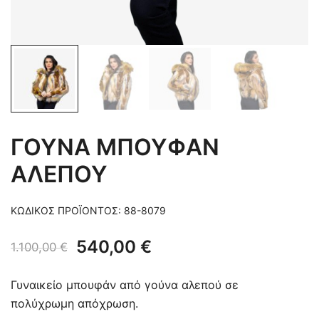
ΓΟΥΝΑ ΜΠΟΥΦΑΝ
ΑΛΕΠΟΥ
ΚΩΔΙΚΌΣ ΠΡΟΪΌΝΤΟΣ:
88-8079
Original
Η
540,00
€
1.100,00
€
price
τρέχουσα
Γυναικείο μπουφάν από γούνα αλεπού σε
was:
τιμή
πολύχρωμη απόχρωση.