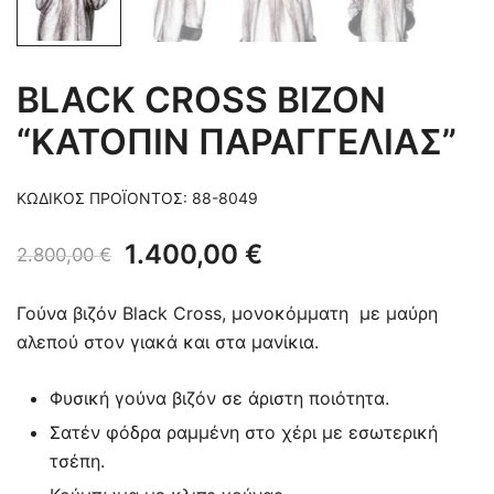
BLACK CROSS ΒΙΖΟΝ
“ΚΑΤΟΠΙΝ ΠΑΡΑΓΓΕΛΙΑΣ”
ΚΩΔΙΚΌΣ ΠΡΟΪΌΝΤΟΣ:
88-8049
Original
Η
1.400,00
€
2.800,00
€
price
τρέχουσα
Γούνα βιζόν Black Cross, μονοκόμματη με μαύρη
was:
τιμή
αλεπού στον γιακά και στα μανίκια.
2.800,00 €.
είναι:
Φυσική γούνα βιζόν σε άριστη ποιότητα.
1.400,00 €.
Σατέν φόδρα ραμμένη στο χέρι με εσωτερική
τσέπη.