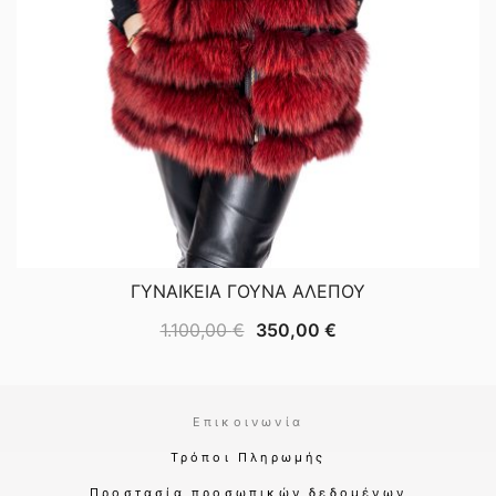
ΓΥΝΑΙΚΕΙΑ ΓΟΥΝΑ ΑΛΕΠΟΥ
Original
Η
1.100,00
€
350,00
€
price
τρέχουσα
was:
τιμή
1.100,00 €.
είναι:
Επικοινωνία
350,00 €.
Τρόποι Πληρωμής
Προστασία προσωπικών δεδομένων