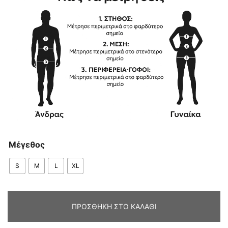
Μέγεθος
S
M
L
XL
ΠΡΟΣΘΉΚΗ ΣΤΟ ΚΑΛΆΘΙ