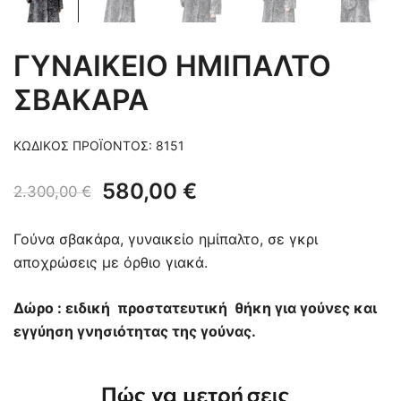
ΓΥΝΑΙΚΕΙΟ ΗΜΙΠΑΛΤΟ
ΣΒΑΚΑΡΑ
ΚΩΔΙΚΌΣ ΠΡΟΪΌΝΤΟΣ:
8151
Original
Η
580,00
€
2.300,00
€
price
τρέχουσα
Γούνα σβακάρα, γυναικείο ημίπαλτο, σε γκρι
was:
τιμή
αποχρώσεις με όρθιο γιακά.
2.300,00 €.
είναι:
Δώρο : ειδική προστατευτική θήκη για γούνες και
580,00 €.
εγγύηση γνησιότητας της γούνας.