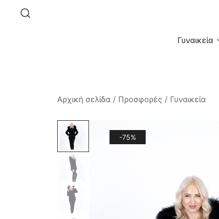
Skip
to
content
Γυναικεία
Αρχική σελίδα
/
Προσφορές
/
Γυναικεία
-75%