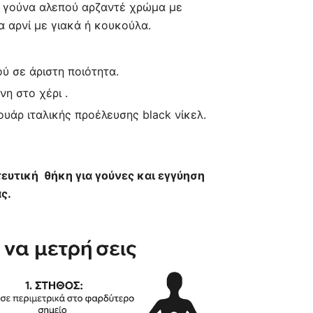
 γούνα αλεπού αρζαντέ χρώμα με
τιμή
 αρνί με γιακά ή κουκούλα.
.
είναι:
ύ σε άριστη ποιότητα.
470,00 €.
η στο χέρι .
άρ ιταλικής προέλευσης black νίκελ.
ευτική θήκη για γούνες και εγγύηση
ς.