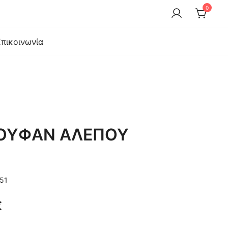
0
αι γούνας. Πώληση χονδρική-λιανική. Επιδιορθώσεις-
Επικοινωνία
ποιήσεις-Service
ΟΥΦΑΝ ΑΛΕΠΟΥ
51
Η
€
τρέχουσα