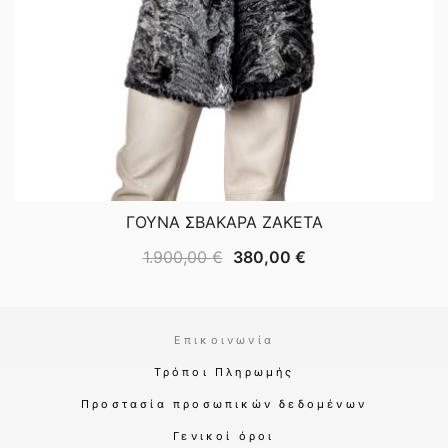
ΓΟΥΝΑ ΣΒΑΚΑΡΑ ΖΑΚΕΤΑ
Original
Η
1.900,00
€
380,00
€
price
τρέχουσα
was:
τιμή
1.900,00 €.
είναι:
Επικοινωνία
380,00 €.
Τρόποι Πληρωμής
Προστασία προσωπικών δεδομένων
Γενικοί όροι