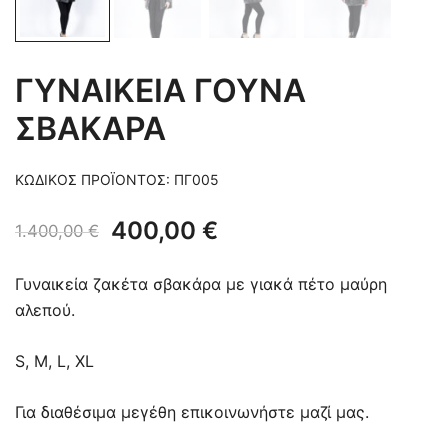
ΓΥΝΑΙΚΕΙΑ ΓΟΥΝΑ
ΣΒΑΚΑΡΑ
ΚΩΔΙΚΌΣ ΠΡΟΪΌΝΤΟΣ:
ΠΓ005
Original
Η
400,00
€
1.400,00
€
price
τρέχουσα
Γυναικεία ζακέτα σβακάρα με γιακά πέτο μαύρη
was:
τιμή
αλεπού.
1.400,00 €.
είναι:
S, M, L, XL
400,00 €.
Για διαθέσιμα μεγέθη επικοινωνήστε μαζί μας.