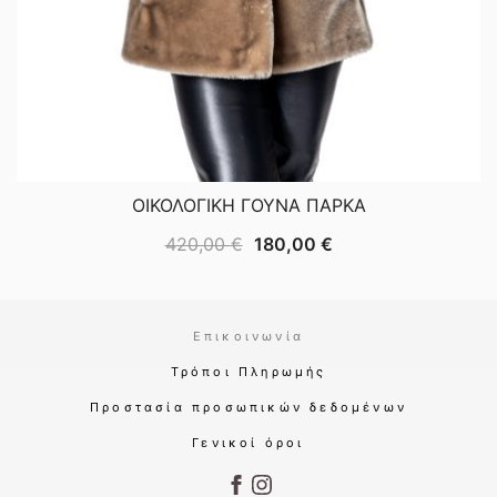
ΟΙΚΟΛΟΓΙΚΗ ΓΟΥΝΑ ΠΑΡΚΑ
Original
Η
420,00
€
180,00
€
price
τρέχουσα
was:
τιμή
420,00 €.
είναι:
Επικοινωνία
180,00 €.
Τρόποι Πληρωμής
Προστασία προσωπικών δεδομένων
Γενικοί όροι