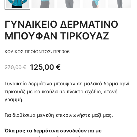
ΓΥΝΑΙΚΕΙΟ ΔΕΡΜΑΤΙΝΟ
ΜΠΟΥΦΑΝ ΤΙΡΚΟΥΑΖ
ΚΩΔΙΚΌΣ ΠΡΟΪΌΝΤΟΣ:
ΠΡΓ006
Original
Η
125,00
€
270,00
€
price
τρέχουσα
Γυναικείο δερμάτινο μπουφάν σε μαλακό δέρμα αρνί
was:
τιμή
τιρκουάζ με κουκούλα σε πλεκτό σχέδιο, στενή
γραμμή.
270,00 €.
είναι:
125,00 €.
Για διαθέσιμα μεγέθη επικοινωνήστε μαζί μας.
Όλα μας τα δερμάτινα συνοδεύονται με