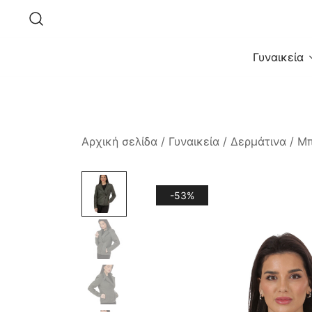
Skip
to
content
Γυναικεία
Αρχική σελίδα
/
Γυναικεία
/
Δερμάτινα
/
Μ
-53%