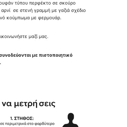
πουφάν τύπου περφέκτο σε σκούρο
τιμή
αρνί σε στενή γραμμή με γαζιά σχέδιο
ι’νό κούμπωμα με φερμουάρ.
€.
είναι:
185,00 €.
πικοινωνήστε μαζί μας.
 συνοδεύονται με πιστοποιητικό
.