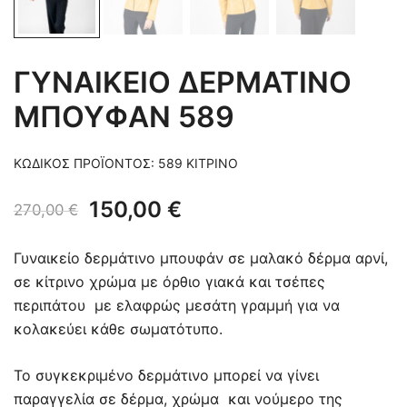
ΓΥΝΑΙΚΕΙΟ ΔΕΡΜΑΤΙΝΟ
ΜΠΟΥΦΑΝ 589
ΚΩΔΙΚΌΣ ΠΡΟΪΌΝΤΟΣ:
589 ΚΙΤΡΙΝΟ
Original
Η
150,00
€
270,00
€
price
τρέχουσα
Γυναικείο δερμάτινο μπουφάν σε μαλακό δέρμα αρνί,
was:
τιμή
σε κίτρινο χρώμα με όρθιο γιακά και τσέπες
περιπάτου με ελαφρώς μεσάτη γραμμή για να
270,00 €.
είναι:
κολακεύει κάθε σωματότυπο.
150,00 €.
Το συγκεκριμένο δερμάτινο μπορεί να γίνει
παραγγελία σε δέρμα, χρώμα και νούμερο της