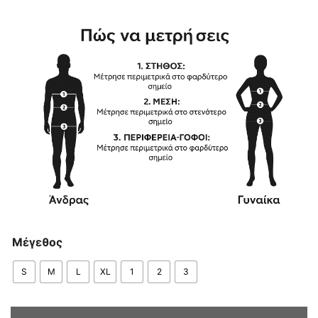
Μέγεθος
S
M
L
XL
1
2
3