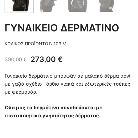
ΓΥΝΑΙΚΕΙΟ ΔΕΡΜΑΤΙΝΟ
ΚΩΔΙΚΌΣ ΠΡΟΪΌΝΤΟΣ:
103 M
Original
Η
273,00
€
390,00
€
price
τρέχουσα
Γυναικείο δερμάτινο μπουφάν σε μαλακό δέρμα αρνί
was:
τιμή
με γαζιά σχέδιο , όρθιο γιακά και εξωτερικές τσέπες
με φερμουάρ.
390,00 €.
είναι:
273,00 €.
Όλα μας τα δερμάτινα συνοδεύονται με
πιστοποιητικό γνησιότητας δέρματος.