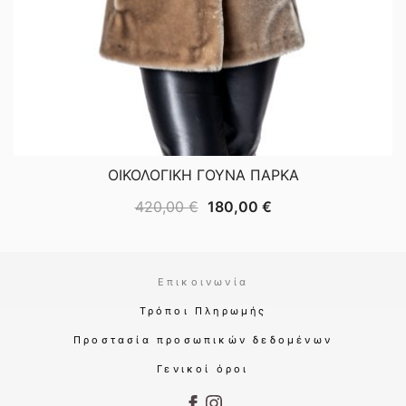
ΟΙΚΟΛΟΓΙΚΗ ΓΟΥΝΑ ΠΑΡΚΑ
Original
Η
420,00
€
180,00
€
price
τρέχουσα
was:
τιμή
420,00 €.
είναι:
Επικοινωνία
180,00 €.
Τρόποι Πληρωμής
Προστασία προσωπικών δεδομένων
Γενικοί όροι