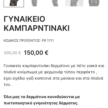
ΓΥΝΑΙΚΕΙΟ
ΚΑΜΠΑΡΝΤΙΝΑΚΙ
ΚΩΔΙΚΌΣ ΠΡΟΪΌΝΤΟΣ:
FR 1111
Original
Η
150,00
€
390,00
€
price
τρέχουσα
Γυναικείο καμπαρντινάκι δερμάτινο με πέτο γιακά και
was:
τιμή
πλαϊνό κούμπωμα με φερμουάρ τύπου περφέκτο ,
έχει σχέδιο γαζί καπιτονέ στα μανίκια και στα πλαϊνά
390,00 €.
είναι:
του .
150,00 €.
Όλα μας τα δερμάτινα συνοδεύονται με
πιστοποιητικό γνησιότητας δέρματος.