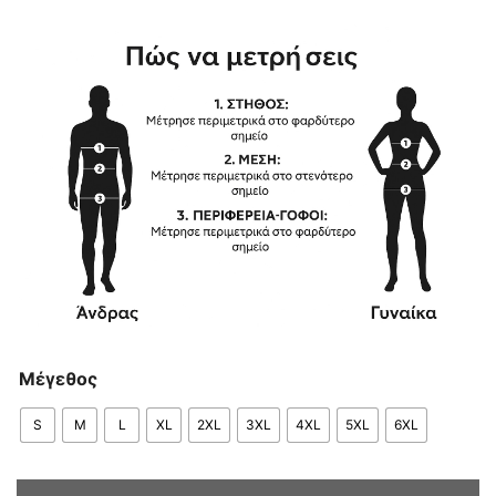
Μέγεθος
S
M
L
XL
2XL
3XL
4XL
5XL
6XL