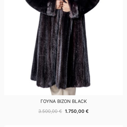
ΓΟΥΝΑ ΒΙΖΟΝ BLACK
Original
Η
3.500,00
€
1.750,00
€
price
τρέχουσα
was:
τιμή