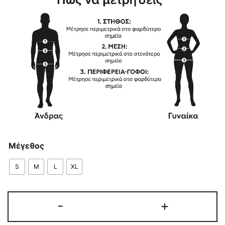
Μέγεθος
S
M
L
XL
ΓΥΝΑΙΚΕΙΑ
-
+
ΓΟΥΝΑ
CANADIAN