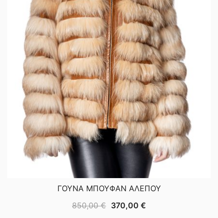
ΓΟΥΝΑ ΜΠΟΥΦΑΝ ΑΛΕΠΟΥ
Original
Η
850,00
€
370,00
€
price
τρέχουσα