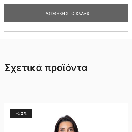
RED
ΠΡΟΣΘΉΚΗ ΣΤΟ ΚΑΛΆΘΙ
ποσότητα
Σχετικά προϊόντα
-50%