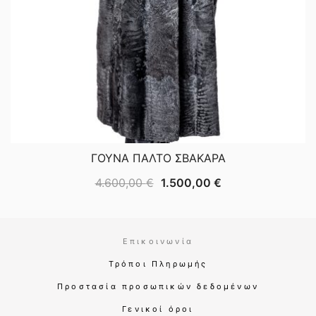
ΓΟΥΝΑ ΠΑΛΤΟ ΣΒΑΚΑΡΑ
Original
Η
4.600,00
€
1.500,00
€
price
τρέχουσα
was:
τιμή
4.600,00 €.
είναι:
Επικοινωνία
1.500,00 €.
Τρόποι Πληρωμής
Προστασία προσωπικών δεδομένων
Γενικοί όροι