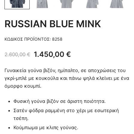
RUSSIAN BLUE MINK
ΚΩΔΙΚΌΣ ΠΡΟΪΌΝΤΟΣ:
8258
Original
Η
1.450,00
€
2.600,00
€
price
τρέχουσα
Γυναικεία γούνα βιζόν, ημίπαλτο, σε αποχρώσεις του
was:
τιμή
γκρί-μπλέ με κουκούλα και πάνω ψηλά κλείνει με ένα
όμορφο κουμπί.
2.600,00 €.
είναι:
1.450,00 €.
Φυσική γούνα βιζόν σε άριστη ποιότητα.
Σατέν φόδρα ραμμένη στο χέρι με εσωτερική
τσέπη.
Κούμπωμα με κλιπς γούνας.