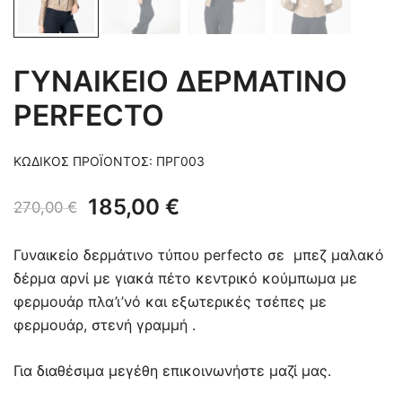
ΓΥΝΑΙΚΕΙΟ ΔΕΡΜΑΤΙΝΟ
PERFECTO
ΚΩΔΙΚΌΣ ΠΡΟΪΌΝΤΟΣ:
ΠΡΓ003
Original
Η
185,00
€
270,00
€
price
τρέχουσα
Γυναικείο δερμάτινο τύπου perfecto σε μπεζ μαλακό
was:
τιμή
δέρμα αρνί με γιακά πέτο κεντρικό κούμπωμα με
φερμουάρ πλα’ι’νό και εξωτερικές τσέπες με
270,00 €.
είναι:
φερμουάρ, στενή γραμμή .
185,00 €.
Για διαθέσιμα μεγέθη επικοινωνήστε μαζί μας.