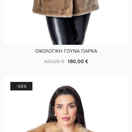
ΟΙΚΟΛΟΓΙΚΗ ΓΟΥΝΑ ΠΑΡΚΑ
Original
Η
420,00
€
180,00
€
price
τρέχουσα
was:
τιμή
420,00 €.
είναι:
-56%
180,00 €.