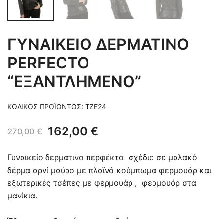
ΓΥΝΑΙΚΕΙΟ ΔΕΡΜΑΤΙΝΟ
PERFECTO
“ΕΞΑΝΤΛΗΜΕΝΟ”
ΚΩΔΙΚΌΣ ΠΡΟΪΌΝΤΟΣ:
TZE24
Original
Η
162,00
€
270,00
€
price
τρέχουσα
Γυναικείο δερμάτινο περφέκτο σχέδιο σε μαλακό
was:
τιμή
δέρμα αρνί μαύρο με πλαϊνό κούμπωμα φερμουάρ και
εξωτερικές τσέπες με φερμουάρ , φερμουάρ στα
270,00 €.
είναι:
μανίκια.
162,00 €.